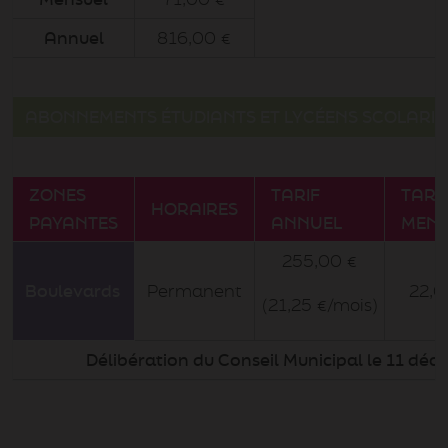
Annuel
816,00 €
ABONNEMENTS ÉTUDIANTS ET LYCÉENS SCOLARIS
ZONES
TARIF
TARI
HORAIRES
PAYANTES
ANNUEL
MENS
255,00 €
Boulevards
Permanent
22,0
(21,25 €/mois)
Délibération du Conseil Municipal le 11 dé