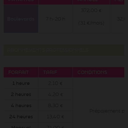
372,00 €
Boulevards
7 h-20 h
32,0
(31 €/mois)
ABONNEMENTS PROFESSIONNELS
FORFAIT
TARIF
CONDITIONS
1 heure
2,10 €
2 heures
4,20 €
4 heures
8,30 €
Prépaiement par
24 heures
13,40 €
Mensuel
71,00 €